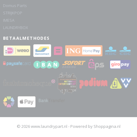
Domus Parts
STRIJKPOP
IMESA
LAUNDRYBOX
BETAALMETHODES
© 2026 www.laundrypart.nl - Powered by Shoppagina.nl