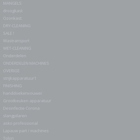
MANGELS
droogkast
Ozonkast
DRY-CLEANING
SALE !
Wastransport
WET-CLEANING
Onderdelen
ONDERDELEN MACHINES
OVERIGE
strijkapparatuur1
FINISHING
handdoekenvouwer
Grootkeuken apparatuur
Desinfectie Corona
slangpilaren
asko professional
Lapauw part / machines
Tolon