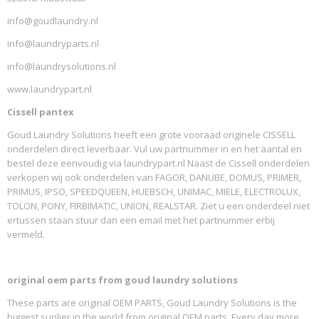
info@goudlaundry.nl
info@laundryparts.nl
info@laundrysolutions.nl
www.laundrypart.nl
Cissell pantex
Goud Laundry Solutions heeft een grote vooraad originele CISSELL
onderdelen direct leverbaar. Vul uw partnummer in en het aantal en
bestel deze eenvoudig via laundrypart.nl Naast de Cissell onderdelen
verkopen wij ook onderdelen van FAGOR, DANUBE, DOMUS, PRIMER,
PRIMUS, IPSO, SPEEDQUEEN, HUEBSCH, UNIMAC, MIELE, ELECTROLUX,
TOLON, PONY, FIRBIMATIC, UNION, REALSTAR. Ziet u een onderdeel niet
ertussen staan stuur dan een email met het partnummer erbij
vermeld.
original oem parts from goud laundry solutions
These parts are original OEM PARTS, Goud Laundry Solutions is the
biggest suplier in the world from original OEM parts. Every day more