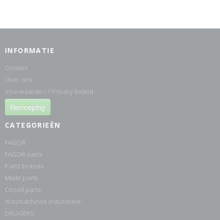
INFORMATIE
Contact
Over ons
Voorwaarden / Privacy beleid
Herroeping
CATEGORIEËN
FAGOR
FAGOR parts
Parts brands
Miele parts
Cissell parts
Wasmachines industrieel
DROGERS