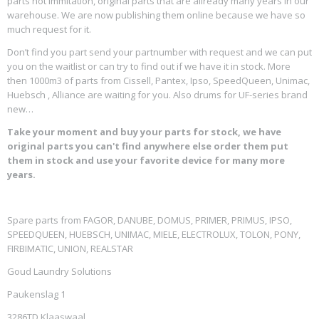
parts not immitation, original parts that are allready many years in our
warehouse. We are now publishing them online because we have so
much request for it.
Don’t find you part send your partnumber with request and we can put
you on the waitlist or can try to find out if we have it in stock. More
then 1000m3 of parts from Cissell, Pantex, Ipso, SpeedQueen, Unimac,
Huebsch , Alliance are waiting for you. Also drums for UF-series brand
new…
Take your moment and buy your parts for stock, we have
original parts you can't find anywhere else order them put
them in stock and use your favorite device for many more
years.
Spare parts from FAGOR, DANUBE, DOMUS, PRIMER, PRIMUS, IPSO,
SPEEDQUEEN, HUEBSCH, UNIMAC, MIELE, ELECTROLUX, TOLON, PONY,
FIRBIMATIC, UNION, REALSTAR
Goud Laundry Solutions
Paukenslag 1
3286TD Klaaswaal