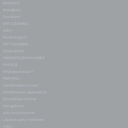
MANGELS
droogkast
Ozonkast
DRY-CLEANING
SALE !
Wastransport
WET-CLEANING
Onderdelen
ONDERDELEN MACHINES
OVERIGE
strijkapparatuur1
FINISHING
handdoekenvouwer
Grootkeuken apparatuur
Desinfectie Corona
slangpilaren
asko professional
Lapauw part / machines
Tolon