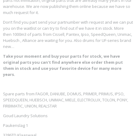
parts not immitation, original parts that are allready many years in our
warehouse. We are now publishing them online because we have so
much request for it.
Don’t find you part send your partnumber with request and we can put
you on the waitlist or can try to find out if we have it in stock. More
then 1000m3 of parts from Cissell, Pantex, Ipso, SpeedQueen, Unimac,
Huebsch , Alliance are waiting for you. Also drums for UF-series brand
new…
Take your moment and buy your parts for stock, we have
original parts you can't find anywhere else order them put
them in stock and use your favorite device for many more
years.
Spare parts from FAGOR, DANUBE, DOMUS, PRIMER, PRIMUS, IPSO,
SPEEDQUEEN, HUEBSCH, UNIMAC, MIELE, ELECTROLUX, TOLON, PONY,
FIRBIMATIC, UNION, REALSTAR
Goud Laundry Solutions
Paukenslag 1
3286TD Klaaswaal