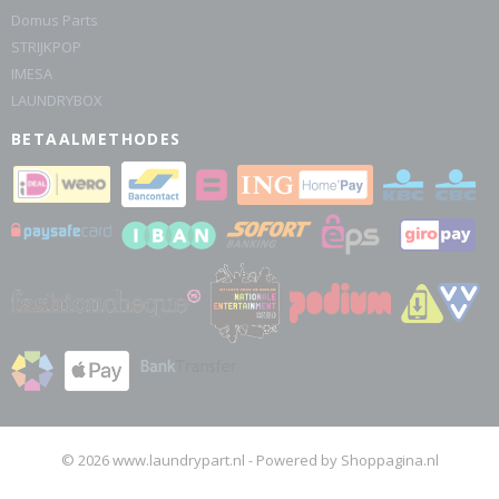
Domus Parts
STRIJKPOP
IMESA
LAUNDRYBOX
BETAALMETHODES
© 2026 www.laundrypart.nl - Powered by Shoppagina.nl