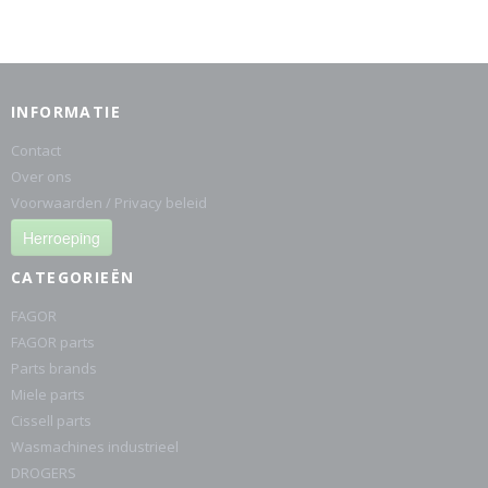
INFORMATIE
Contact
Over ons
Voorwaarden / Privacy beleid
Herroeping
CATEGORIEËN
FAGOR
FAGOR parts
Parts brands
Miele parts
Cissell parts
Wasmachines industrieel
DROGERS