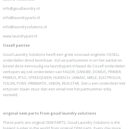
info@goudlaundry.nl
info@laundryparts.nl
info@laundrysolutions.nl
www.laundrypart.nl
Cissell pantex
Goud Laundry Solutions heeft een grote vooraad originele CISSELL
onderdelen direct leverbaar. Vul uw partnummer in en het aantal en
bestel deze eenvoudig via laundrypart.nl Naast de Cissell onderdelen
verkopen wij ook onderdelen van FAGOR, DANUBE, DOMUS, PRIMER,
PRIMUS, IPSO, SPEEDQUEEN, HUEBSCH, UNIMAC, MIELE, ELECTROLUX,
TOLON, PONY, FIRBIMATIC, UNION, REALSTAR. Ziet u een onderdeel niet
ertussen staan stuur dan een email met het partnummer erbij
vermeld.
original oem parts from goud laundry solutions
These parts are original OEM PARTS, Goud Laundry Solutions is the
biggest suplier in the world from original OEM parts. Every day more