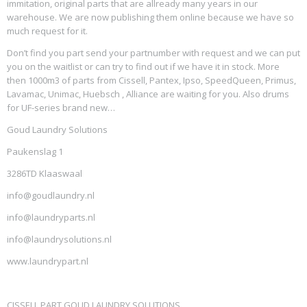
immitation, original parts that are allready many years in our
warehouse. We are now publishing them online because we have so
much request for it.
Don’t find you part send your partnumber with request and we can put
you on the waitlist or can try to find out if we have it in stock. More
then 1000m3 of parts from Cissell, Pantex, Ipso, SpeedQueen, Primus,
Lavamac, Unimac, Huebsch , Alliance are waiting for you. Also drums
for UF-series brand new…
Goud Laundry Solutions
Paukenslag 1
3286TD Klaaswaal
info@goudlaundry.nl
info@laundryparts.nl
info@laundrysolutions.nl
www.laundrypart.nl
CISSELL PART GOUD LAUNDRY SOLUTIONS