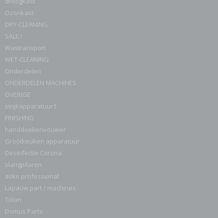
droogkast
Ozonkast
DRY-CLEANING
SALE !
Wastransport
WET-CLEANING
Onderdelen
ONDERDELEN MACHINES
OVERIGE
strijkapparatuur1
FINISHING
handdoekenvouwer
Grootkeuken apparatuur
Desinfectie Corona
slangpilaren
asko professional
Lapauw part / machines
Tolon
Domus Parts