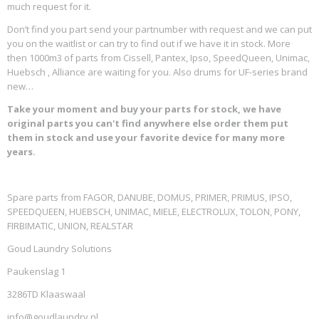
much request for it.
Don’t find you part send your partnumber with request and we can put
you on the waitlist or can try to find out if we have it in stock. More
then 1000m3 of parts from Cissell, Pantex, Ipso, SpeedQueen, Unimac,
Huebsch , Alliance are waiting for you. Also drums for UF-series brand
new…
Take your moment and buy your parts for stock, we have
original parts you can't find anywhere else order them put
them in stock and use your favorite device for many more
years.
Spare parts from FAGOR, DANUBE, DOMUS, PRIMER, PRIMUS, IPSO,
SPEEDQUEEN, HUEBSCH, UNIMAC, MIELE, ELECTROLUX, TOLON, PONY,
FIRBIMATIC, UNION, REALSTAR
Goud Laundry Solutions
Paukenslag 1
3286TD Klaaswaal
info@goudlaundry.nl