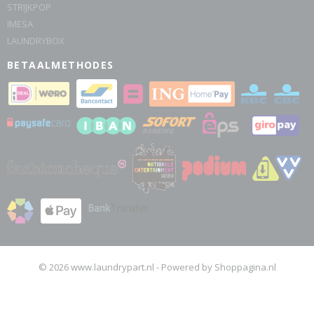
STRIJKPOP
IMESA
LAUNDRYBOX
BETAALMETHODES
© 2026 www.laundrypart.nl - Powered by Shoppagina.nl