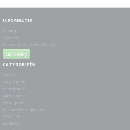
INFORMATIE
Contact
Over ons
Voorwaarden / Privacy beleid
Herroeping
CATEGORIEËN
FAGOR
FAGOR parts
Parts brands
Miele parts
Cissell parts
Wasmachines industrieel
DROGERS
MANGELS