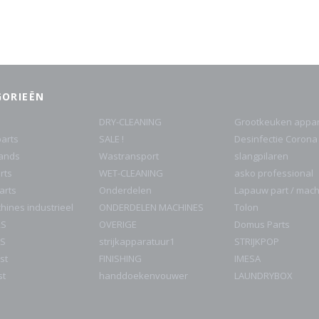
GORIEËN
DRY-CLEANING
Grootkeuken appar
arts
SALE !
Desinfectie Corona
rands
Wastransport
slangpilaren
rts
WET-CLEANING
asko professional
parts
Onderdelen
Lapauw part / mac
ines industrieel
ONDERDELEN MACHINES
Tolon
RS
OVERIGE
Domus Parts
S
strijkapparatuur1
STRIJKPOP
st
FINISHING
IMESA
st
handdoekenvouwer
LAUNDRYBOX