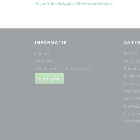
It can't be cheaper, there's no better !
INFORMATIE
CATE
Contact
FAGOR
Over ons
FAGOR p
Voorwaarden / Privacy beleid
Parts b
Miele pa
Herroeping
Cissell 
Wasmach
DROGE
MANGEL
droogka
Ozonka