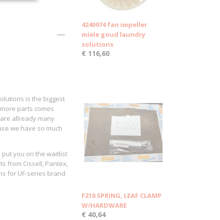
4240974 fan impeller
miele goud laundry
solutions
€ 116,60
lutions is the biggest
nd more parts comes
t are allready many
ause we have so much
put you on the waitlist
ts from Cissell, Pantex,
ms for UF-series brand
F218 SPRING, LEAF CLAMP
W/HARDWARE
€ 40,64