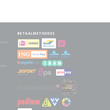
BETAALMETHODES
atuur
hines