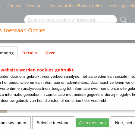
p
Contact
Over ons
Voorwaarden / Privacy beleid
Meest gestel
s toestaan Opties
MIELE PARTS
CISSELL PARTS
WASMACHINES INDUSTR
emming
Details
Over
 website worden cookies gebruikt
55002 SPRING CISSELL P
rden door ons gebruikt voor verkeersanalyse, het aanbieden van sociale med
n het personaliseren van informatie en advertenties. Daarnaast verlenen we o
€ 9,50
vertentie- en analysepartners toegang tot informatie over hoe u onze site gebru
(exclusief btw 21%)
e informatie gebruiken in combinatie met andere gegevens die zij mogelijk 
✓
Op voorraad
door uw gebruik van hun diensten of die u hen hebt verstrekt.
Aantal
opnieuw tonen
Selectie toestaan
Alles toestaan
Nee, niet 