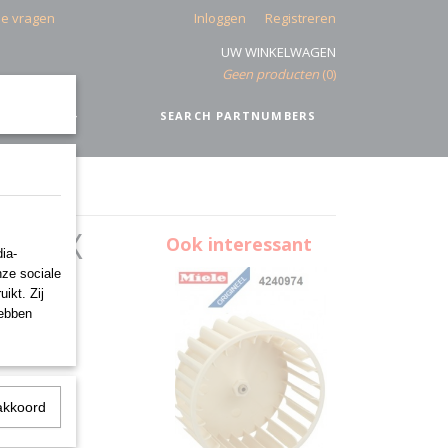
de vragen
Inloggen
Registreren
UW WINKELWAGEN
Geen producten
(0)
IEEL
+
SEARCH PARTNUMBERS
ANTEX
Ook interessant
ia-
nze sociale
ikt. Zij
hebben
akkoord