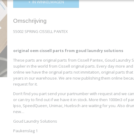
IN WINKELWAGEN
Omschrijving
55002 SPRING CISSELL PANTEX
original oem cissell parts from goud laundry solutions
These parts are original parts from Cissell Pantex, Goud Laundry So
suplier in the world from Cissell original parts. Every day more a
online we have the original parts not immitation, original parts tha
years in our warehouse. We are now publishing them online bec
request for it.
Don’t find you part send your partnumber with request and we can 
or can try to find out if we have it in stock. More then 1000m3 of par
Ipso, SpeedQueen, Unimac, Huebsch are waiting for you. Also dru
new…
Goud Laundry Solutions
Paukenslag 1