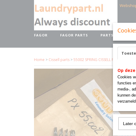
Websho
Cookie
FAGOR
FAGOR PARTS
PARTS BRANDS
Toest
Home
>
Cissell parts
>
55002 SPRING CISSELL PANTEX
Op deze
Cookies wo
functies e
media-, ad
kunnen dez
verzameld 
Later 