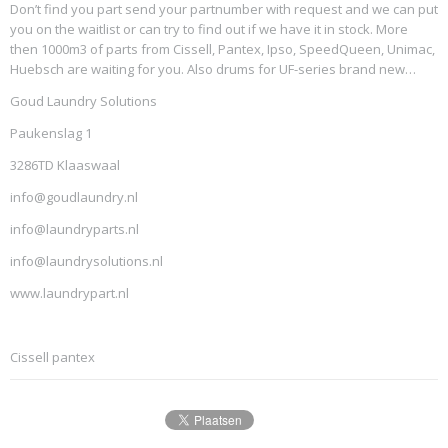
Don’t find you part send your partnumber with request and we can put
you on the waitlist or can try to find out if we have it in stock. More
then 1000m3 of parts from Cissell, Pantex, Ipso, SpeedQueen, Unimac,
Huebsch are waiting for you. Also drums for UF-series brand new…
Goud Laundry Solutions
Paukenslag 1
3286TD Klaaswaal
info@goudlaundry.nl
info@laundryparts.nl
info@laundrysolutions.nl
www.laundrypart.nl
Cissell pantex