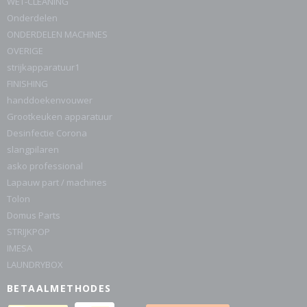
WET-CLEANING
Onderdelen
ONDERDELEN MACHINES
OVERIGE
strijkapparatuur1
FINISHING
handdoekenvouwer
Grootkeuken apparatuur
Desinfectie Corona
slangpilaren
asko professional
Lapauw part / machines
Tolon
Domus Parts
STRIJKPOP
IMESA
LAUNDRYBOX
BETAALMETHODES