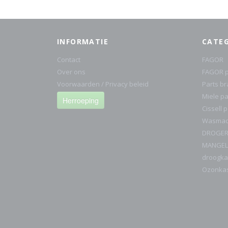
INFORMATIE
CATE
Contact
FAGOR
Over ons
FAGOR p
Voorwaarden / Privacy beleid
Parts b
Miele pa
Herroeping
Cissell 
Wasmach
DROGE
MANGEL
droogka
Ozonka