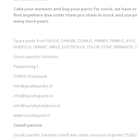
Take your moment and buy your parts for stock, we have ori
find anywhere else order them put them in stock and use yo
many more years.
Spare parts from FAGOR, DANUBE, DOMUS, PRIMER, PRIMUS, IPSO
HUEBSCH, UNIMAC, MIELE, ELECTROLUX, TOLON, PONY, FIRBIMATIC,
Goud Laundry Solutions
Paukenslag 1
3286TD Klaaswaal
info@goudlaundry.nl
info@laundryparts.nl
info@laundrysolutions.nl
www.laundrypart.nl
Cissell pantex
Goud Laundry Solutions heeft een grote vooraad originele CISSELL