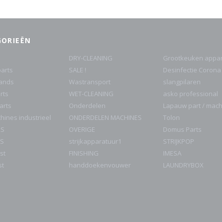
GORIEËN
DRY-CLEANING
Grootkeuken appar
arts
SALE !
Desinfectie Corona
rands
Wastransport
slangpilaren
rts
WET-CLEANING
asko professional
parts
Onderdelen
Lapauw part / mac
ines industrieel
ONDERDELEN MACHINES
Tolon
RS
OVERIGE
Domus Parts
S
strijkapparatuur1
STRIJKPOP
st
FINISHING
IMESA
st
handdoekenvouwer
LAUNDRYBOX