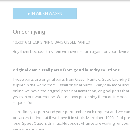
IN WINKELWAGEN
Omschrijving
1050016 CHECK SPRING BA45 CISSEL PANTEX
Buy them because this item will never return again for your device
original oem cissell parts from goud laundry solutions
These parts are original parts from Cissell Pantex, Goud Laundry So
suplier in the world from Cissell original parts. Every day more a
online we have the original parts not immitation, original parts tha
years in our warehouse. We are now publishing them online bec
request for it.
Don’t find you part send your partnumber with request and we can 
or can try to find out if we have it in stock. More then 1000m3 of par
Ipso, SpeedQueen, Unimac, Huebsch , Alliance are waiting for you.
series brand new…