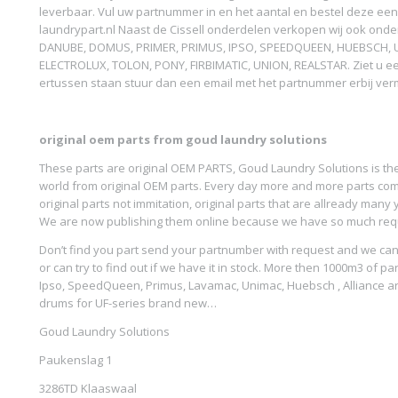
leverbaar. Vul uw partnummer in en het aantal en bestel deze een
laundrypart.nl Naast de Cissell onderdelen verkopen wij ook ond
DANUBE, DOMUS, PRIMER, PRIMUS, IPSO, SPEEDQUEEN, HUEBSCH, U
ELECTROLUX, TOLON, PONY, FIRBIMATIC, UNION, REALSTAR. Ziet u e
ertussen staan stuur dan een email met het partnummer erbij ver
original oem parts from goud laundry solutions
These parts are original OEM PARTS, Goud Laundry Solutions is the 
world from original OEM parts. Every day more and more parts co
original parts not immitation, original parts that are allready man
We are now publishing them online because we have so much reque
Don’t find you part send your partnumber with request and we can 
or can try to find out if we have it in stock. More then 1000m3 of par
Ipso, SpeedQueen, Primus, Lavamac, Unimac, Huebsch , Alliance are
drums for UF-series brand new…
Goud Laundry Solutions
Paukenslag 1
3286TD Klaaswaal