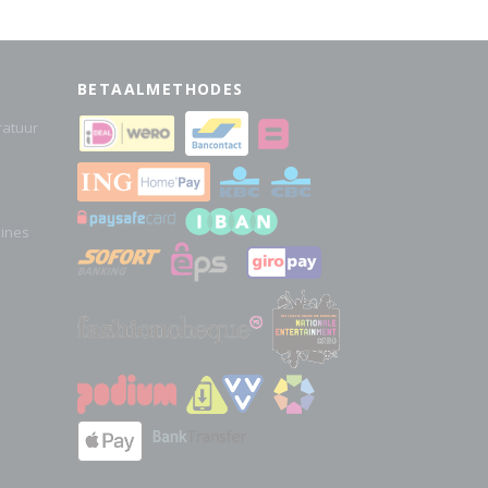
BETAALMETHODES
atuur
hines