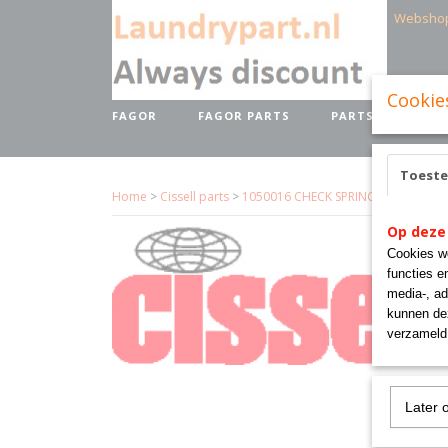
Websho
Cookie
FAGOR
FAGOR PARTS
PARTS BRANDS
Toest
Home
>
Cissell parts
>
1050016 CHECK SPRING BA45 CISSE
Op deze
Cookies wo
functies e
media-, ad
kunnen dez
verzameld 
Later 