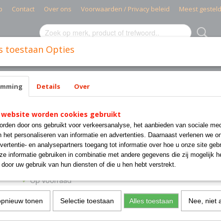
p
Contact
Over ons
Voorwaarden / Privacy beleid
Meest gestel
s toestaan Opties
MIELE PARTS
CISSELL PARTS
WASMACHINES INDUSTR
emming
Details
Over
L PANTEX
 website worden cookies gebruikt
1050016 CHECK SPRING 
rden door ons gebruikt voor verkeersanalyse, het aanbieden van sociale med
CISSEL PANTEX
n het personaliseren van informatie en advertenties. Daarnaast verlenen we o
vertentie- en analysepartners toegang tot informatie over hoe u onze site gebru
e informatie gebruiken in combinatie met andere gegevens die zij mogelijk 
€ 14,25
door uw gebruik van hun diensten of die u hen hebt verstrekt.
(exclusief btw 21%)
✓
Op voorraad
Aantal
opnieuw tonen
Selectie toestaan
Alles toestaan
Nee, niet 