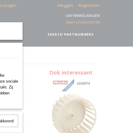
de vragen
Inloggen
Registreren
UW WINKELWAGEN
Geen producten
(0)
IEEL
+
SEARCH PARTNUMBERS
BA45
Ook interessant
ia-
nze sociale
ikt. Zij
hebben
akkoord