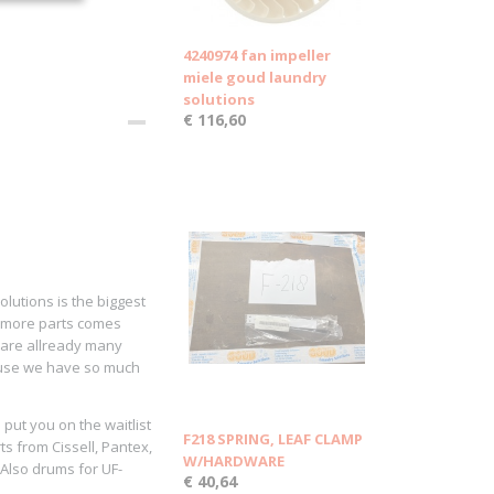
4240974 fan impeller
miele goud laundry
solutions
€ 116,60
lutions is the biggest
nd more parts comes
t are allready many
ause we have so much
put you on the waitlist
F218 SPRING, LEAF CLAMP
ts from Cissell, Pantex,
W/HARDWARE
 Also drums for UF-
€ 40,64