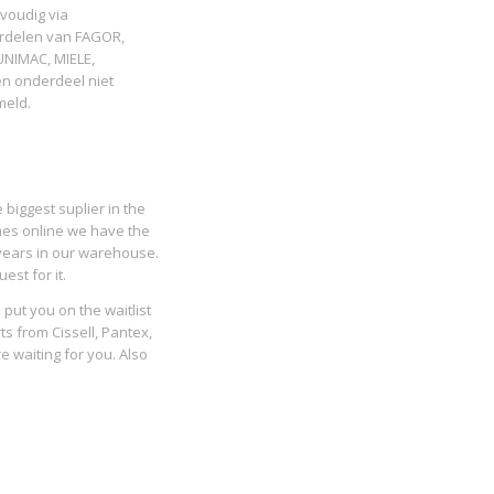
voudig via
erdelen van FAGOR,
NIMAC, MIELE,
en onderdeel niet
meld.
biggest suplier in the
mes online we have the
y years in our warehouse.
st for it.
put you on the waitlist
ts from Cissell, Pantex,
 waiting for you. Also