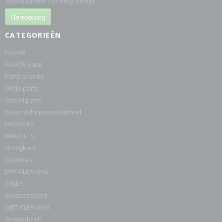
Voorwaarden / Privacy beleid
Herroeping
CATEGORIEËN
FAGOR
FAGOR parts
Parts brands
Miele parts
Cissell parts
Wasmachines industrieel
DROGERS
MANGELS
droogkast
Ozonkast
DRY-CLEANING
SALE !
Wastransport
WET-CLEANING
Onderdelen