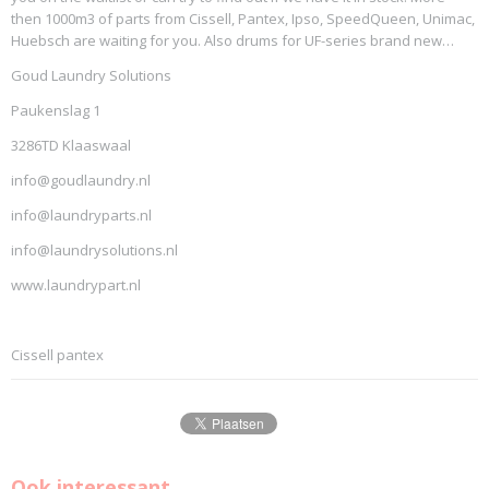
then 1000m3 of parts from Cissell, Pantex, Ipso, SpeedQueen, Unimac,
Huebsch are waiting for you. Also drums for UF-series brand new…
Goud Laundry Solutions
Paukenslag 1
3286TD Klaaswaal
info@goudlaundry.nl
info@laundryparts.nl
info@laundrysolutions.nl
www.laundrypart.nl
Cissell pantex
Ook interessant