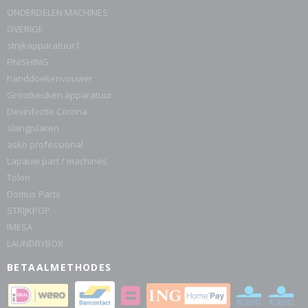
ONDERDELEN MACHINES
OVERIGE
strijkapparatuur1
FINISHING
handdoekenvouwer
Grootkeuken apparatuur
Desinfectie Corona
slangpilaren
asko professional
Lapauw part / machines
Tolon
Domus Parts
STRIJKPOP
IMESA
LAUNDRYBOX
BETAALMETHODES