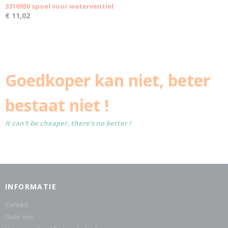
3316930 spoel voor waterventiel
€ 11,02
Goedkoper kan niet, beter
bestaat niet !
It can't be cheaper, there's no better !
INFORMATIE
Contact
Over ons