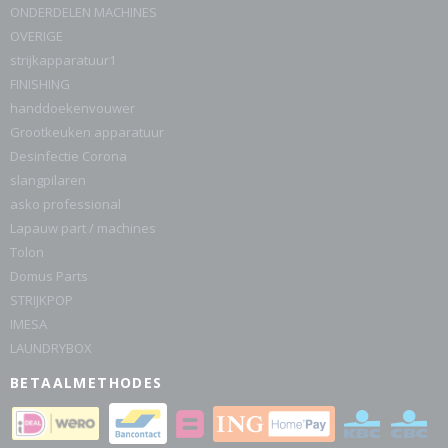
ONDERDELEN MACHINES
OVERIGE
strijkapparatuur1
FINISHING
handdoekenvouwer
Grootkeuken apparatuur
Desinfectie Corona
slangpilaren
asko professional
Lapauw part / machines
Tolon
Domus Parts
STRIJKPOP
IMESA
LAUNDRYBOX
BETAALMETHODES