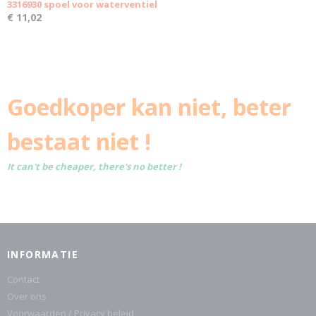
3316930 spoel voor waterventiel
€ 11,02
Goedkoper kan niet, beter
bestaat niet !
It can't be cheaper, there's no better !
INFORMATIE
Contact
Over ons
Voorwaarden / Privacy beleid