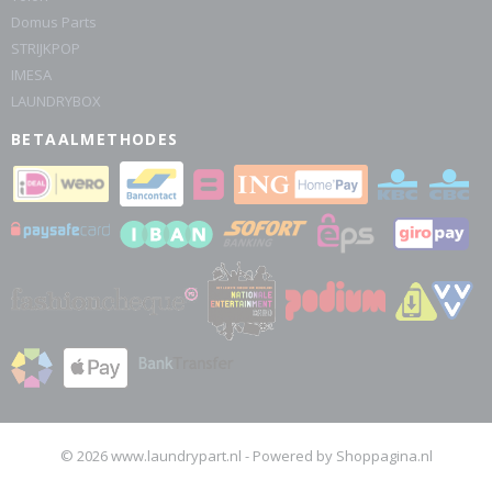
Domus Parts
STRIJKPOP
IMESA
LAUNDRYBOX
BETAALMETHODES
© 2026 www.laundrypart.nl - Powered by Shoppagina.nl