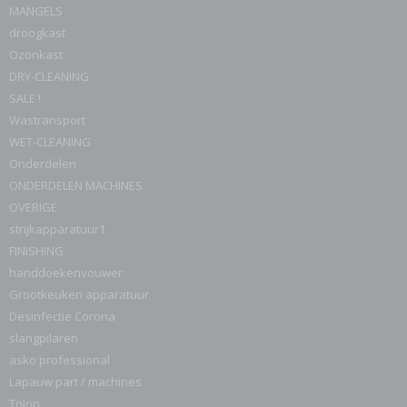
MANGELS
droogkast
Ozonkast
DRY-CLEANING
SALE !
Wastransport
WET-CLEANING
Onderdelen
ONDERDELEN MACHINES
OVERIGE
strijkapparatuur1
FINISHING
handdoekenvouwer
Grootkeuken apparatuur
Desinfectie Corona
slangpilaren
asko professional
Lapauw part / machines
Tolon