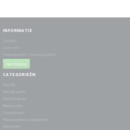
INFORMATIE
Contact
Over ons
Voorwaarden / Privacy beleid
Herroeping
CATEGORIEËN
FAGOR
FAGOR parts
Parts brands
Miele parts
Cissell parts
Wasmachines industrieel
DROGERS