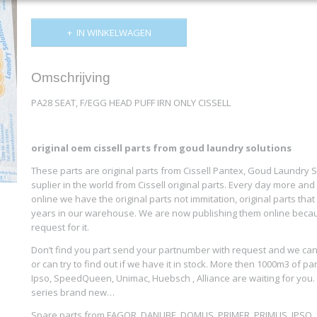
IN WINKELWAGEN
Omschrijving
PA28 SEAT, F/EGG HEAD PUFF IRN ONLY CISSELL
original oem cissell parts from goud laundry solutions
These parts are original parts from Cissell Pantex, Goud Laundry So
suplier in the world from Cissell original parts. Every day more a
online we have the original parts not immitation, original parts tha
years in our warehouse. We are now publishing them online bec
request for it.
Don’t find you part send your partnumber with request and we can 
or can try to find out if we have it in stock. More then 1000m3 of par
Ipso, SpeedQueen, Unimac, Huebsch , Alliance are waiting for you.
series brand new…
Spare parts from FAGOR, DANUBE, DOMUS, PRIMER, PRIMUS, IPSO