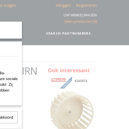
de vragen
Inloggen
Registreren
UW WINKELWAGEN
Geen producten
(0)
IEEL
+
SEARCH PARTNUMBERS
PUFF IRN
Ook interessant
ia-
nze sociale
ikt. Zij
hebben
akkoord