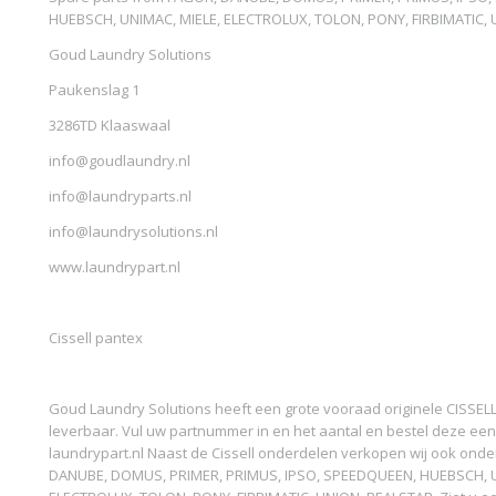
HUEBSCH, UNIMAC, MIELE, ELECTROLUX, TOLON, PONY, FIRBIMATIC,
Goud Laundry Solutions
Paukenslag 1
3286TD Klaaswaal
info@goudlaundry.nl
info@laundryparts.nl
info@laundrysolutions.nl
www.laundrypart.nl
Cissell pantex
Goud Laundry Solutions heeft een grote vooraad originele CISSELL
leverbaar. Vul uw partnummer in en het aantal en bestel deze een
laundrypart.nl Naast de Cissell onderdelen verkopen wij ook ond
DANUBE, DOMUS, PRIMER, PRIMUS, IPSO, SPEEDQUEEN, HUEBSCH, U