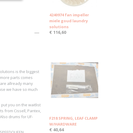
4240974 fan impeller
miele goud laundry
solutions
€ 116,60
lutions is the biggest
nd more parts comes
t are allready many
ause we have so much
put you on the waitlist
ts from Cissell, Pantex,
 Also drums for UF-
F218 SPRING, LEAF CLAMP
W/HARDWARE
€ 40,64
, SPEEDQUEEN,