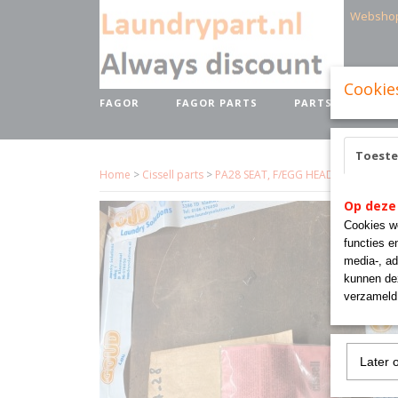
Websho
Cookie
FAGOR
FAGOR PARTS
PARTS BRANDS
Toest
Home
>
Cissell parts
>
PA28 SEAT, F/EGG HEAD PUFF IRN ON
Op deze
Cookies wo
functies e
media-, ad
kunnen dez
verzameld 
Later 