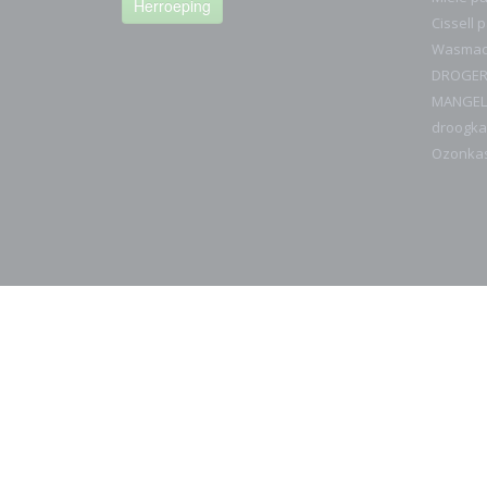
Herroeping
Cissell 
Wasmach
DROGE
MANGEL
droogka
Ozonka