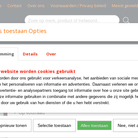
p
Contact
Over ons
Voorwaarden / Privacy beleid
Meest gestel
s toestaan Opties
MIELE PARTS
CISSELL PARTS
WASMACHINES INDUSTR
emming
Details
Over
LY CISSELL
 website worden cookies gebruikt
PA28 SEAT, F/EGG HEAD 
rden door ons gebruikt voor verkeersanalyse, het aanbieden van sociale med
ONLY CISSELL
n het personaliseren van informatie en advertenties. Daarnaast verlenen we o
vertentie- en analysepartners toegang tot informatie over hoe u onze site gebru
e informatie gebruiken in combinatie met andere gegevens die zij mogelijk 
€ 24,96
door uw gebruik van hun diensten of die u hen hebt verstrekt.
(exclusief btw 21%)
✓
Op voorraad
Aantal
opnieuw tonen
Selectie toestaan
Alles toestaan
Nee, niet 