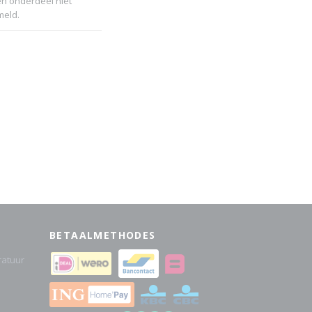
en onderdeel niet
meld.
BETAALMETHODES
atuur