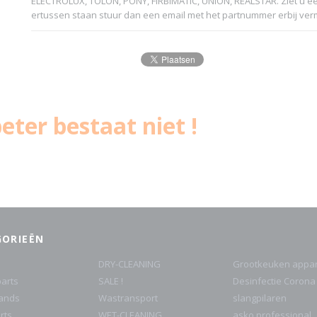
ELECTROLUX, TOLON, PONY, FIRBIMATIC, UNION, REALSTAR. Ziet u e
ertussen staan stuur dan een email met het partnummer erbij ver
eter bestaat niet !
GORIEËN
DRY-CLEANING
Grootkeuken appar
arts
SALE !
Desinfectie Corona
rands
Wastransport
slangpilaren
rts
WET-CLEANING
asko professional