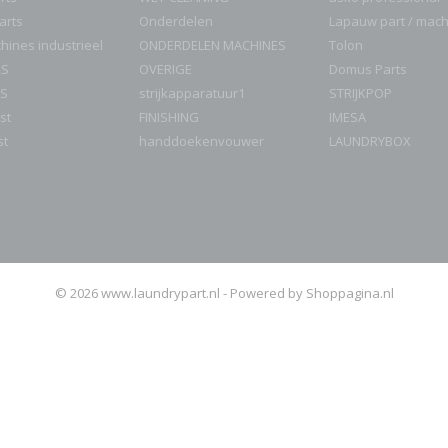
parts
Onderdelen
Lapauw part / mac
ines industrieel
ONDERDELEN MACHINES
Tolon
RS
OVERIGE
Domus Parts
S
strijkapparatuur1
STRIJKPOP
st
FINISHING
IMESA
st
handdoekenvouwer
LAUNDRYBOX
© 2026 www.laundrypart.nl - Powered by Shoppagina.nl