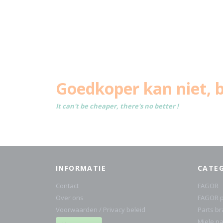
Goedkoper kan niet, b
It can't be cheaper, there's no better !
INFORMATIE
CATE
Contact
FAGOR
Over ons
FAGOR p
Voorwaarden / Privacy beleid
Parts b
Miele pa