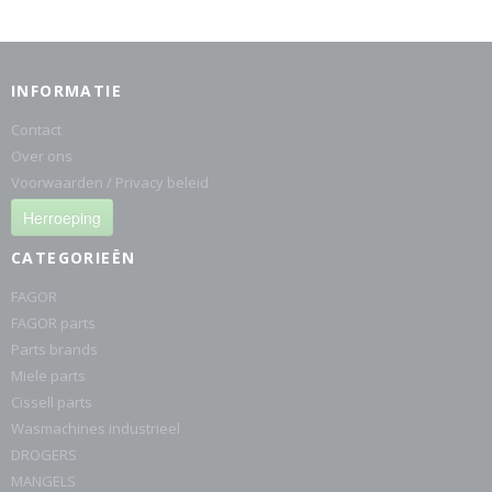
INFORMATIE
Contact
Over ons
Voorwaarden / Privacy beleid
Herroeping
CATEGORIEËN
FAGOR
FAGOR parts
Parts brands
Miele parts
Cissell parts
Wasmachines industrieel
DROGERS
MANGELS