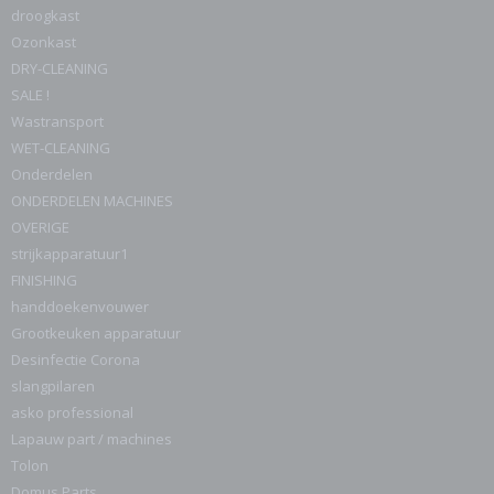
droogkast
Ozonkast
DRY-CLEANING
SALE !
Wastransport
WET-CLEANING
Onderdelen
ONDERDELEN MACHINES
OVERIGE
strijkapparatuur1
FINISHING
handdoekenvouwer
Grootkeuken apparatuur
Desinfectie Corona
slangpilaren
asko professional
Lapauw part / machines
Tolon
Domus Parts