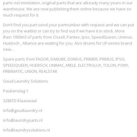
parts not immitation, original parts that are allready many years in our
warehouse. We are now publishing them online because we have so
much request for it.
Don’t find you part send your partnumber with request and we can put
you on the waitlist or can try to find out if we have it in stock. More
then 1000m3 of parts from Cissell, Pantex, Ipso, SpeedQueen, Unimac,
Huebsch , Alliance are waiting for you. Also drums for UF-series brand
new…
Spare parts from FAGOR, DANUBE, DOMUS, PRIMER, PRIMUS, IPSO,
SPEEDQUEEN, HUEBSCH, UNIMAC, MIELE, ELECTROLUX, TOLON, PONY,
FIRBIMATIC, UNION, REALSTAR
Goud Laundry Solutions
Paukenslag 1
3286TD Klaaswaal
info@goudlaundry.nl
info@laundryparts.nl
info@laundrysolutions.nl