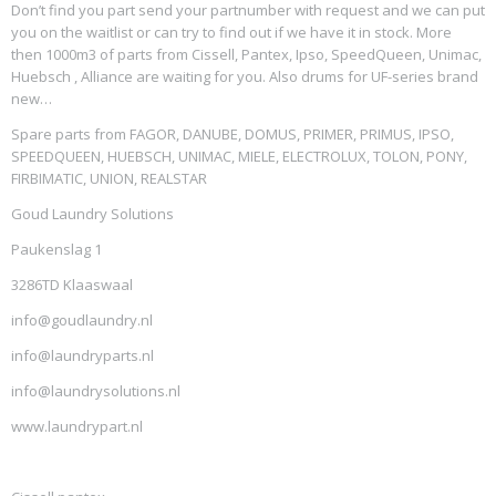
Don’t find you part send your partnumber with request and we can put
you on the waitlist or can try to find out if we have it in stock. More
then 1000m3 of parts from Cissell, Pantex, Ipso, SpeedQueen, Unimac,
Huebsch , Alliance are waiting for you. Also drums for UF-series brand
new…
Spare parts from FAGOR, DANUBE, DOMUS, PRIMER, PRIMUS, IPSO,
SPEEDQUEEN, HUEBSCH, UNIMAC, MIELE, ELECTROLUX, TOLON, PONY,
FIRBIMATIC, UNION, REALSTAR
Goud Laundry Solutions
Paukenslag 1
3286TD Klaaswaal
info@goudlaundry.nl
info@laundryparts.nl
info@laundrysolutions.nl
www.laundrypart.nl