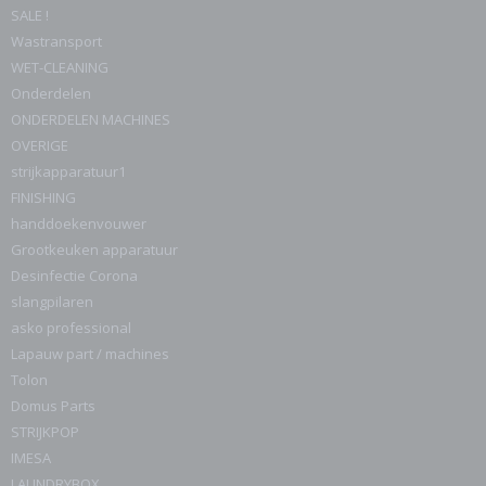
SALE !
Wastransport
WET-CLEANING
Onderdelen
ONDERDELEN MACHINES
OVERIGE
strijkapparatuur1
FINISHING
handdoekenvouwer
Grootkeuken apparatuur
Desinfectie Corona
slangpilaren
asko professional
Lapauw part / machines
Tolon
Domus Parts
STRIJKPOP
IMESA
LAUNDRYBOX