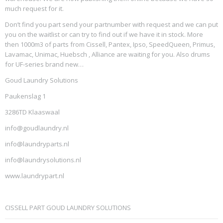
much request for it.
Don’t find you part send your partnumber with request and we can put
you on the waitlist or can try to find out if we have it in stock. More
then 1000m3 of parts from Cissell, Pantex, Ipso, SpeedQueen, Primus,
Lavamac, Unimac, Huebsch , Alliance are waiting for you. Also drums
for UF-series brand new…
Goud Laundry Solutions
Paukenslag 1
3286TD Klaaswaal
info@goudlaundry.nl
info@laundryparts.nl
info@laundrysolutions.nl
www.laundrypart.nl
CISSELL PART GOUD LAUNDRY SOLUTIONS