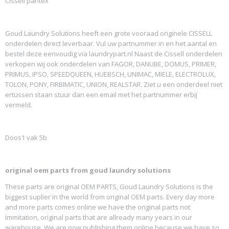
Cissell pantex
Goud Laundry Solutions heeft een grote vooraad originele CISSELL
onderdelen direct leverbaar. Vul uw partnummer in en het aantal en
bestel deze eenvoudig via laundrypart.nl Naast de Cissell onderdelen
verkopen wij ook onderdelen van FAGOR, DANUBE, DOMUS, PRIMER,
PRIMUS, IPSO, SPEEDQUEEN, HUEBSCH, UNIMAC, MIELE, ELECTROLUX,
TOLON, PONY, FIRBIMATIC, UNION, REALSTAR. Ziet u een onderdeel niet
ertussen staan stuur dan een email met het partnummer erbij
vermeld.
Doos1 vak 5b
original oem parts from goud laundry solutions
These parts are original OEM PARTS, Goud Laundry Solutions is the
biggest suplier in the world from original OEM parts. Every day more
and more parts comes online we have the original parts not
immitation, original parts that are allready many years in our
warehouse. We are now publishing them online because we have so