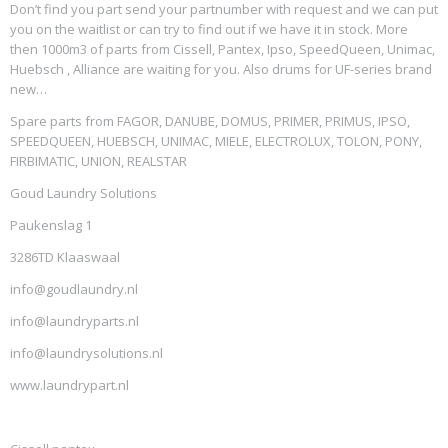
Don’t find you part send your partnumber with request and we can put
you on the waitlist or can try to find out if we have it in stock. More
then 1000m3 of parts from Cissell, Pantex, Ipso, SpeedQueen, Unimac,
Huebsch , Alliance are waiting for you. Also drums for UF-series brand
new…
Spare parts from FAGOR, DANUBE, DOMUS, PRIMER, PRIMUS, IPSO,
SPEEDQUEEN, HUEBSCH, UNIMAC, MIELE, ELECTROLUX, TOLON, PONY,
FIRBIMATIC, UNION, REALSTAR
Goud Laundry Solutions
Paukenslag 1
3286TD Klaaswaal
info@goudlaundry.nl
info@laundryparts.nl
info@laundrysolutions.nl
www.laundrypart.nl