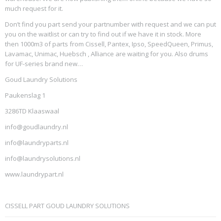
much request for it.
Don’t find you part send your partnumber with request and we can put
you on the waitlist or can try to find out if we have it in stock. More
then 1000m3 of parts from Cissell, Pantex, Ipso, SpeedQueen, Primus,
Lavamac, Unimac, Huebsch , Alliance are waiting for you. Also drums
for UF-series brand new…
Goud Laundry Solutions
Paukenslag 1
3286TD Klaaswaal
info@goudlaundry.nl
info@laundryparts.nl
info@laundrysolutions.nl
www.laundrypart.nl
CISSELL PART GOUD LAUNDRY SOLUTIONS