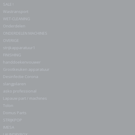
SALE !
Wastransport
WET-CLEANING
Onderdelen
ONDERDELEN MACHINES
OVERIGE
strijkapparatuur1
FINISHING
handdoekenvouwer
Grootkeuken apparatuur
Desinfectie Corona
slangpilaren
asko professional
Lapauw part / machines
Tolon
Domus Parts
STRIJKPOP
IMESA
LAUNDRYBOX