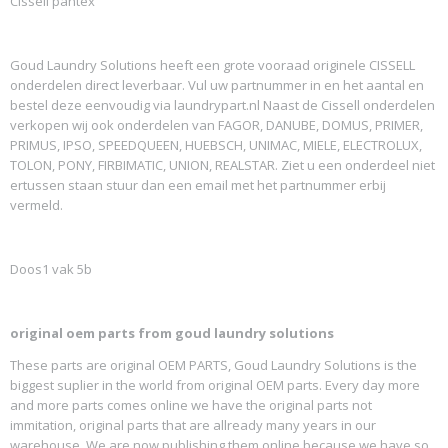
Cissell pantex
Goud Laundry Solutions heeft een grote vooraad originele CISSELL
onderdelen direct leverbaar. Vul uw partnummer in en het aantal en
bestel deze eenvoudig via laundrypart.nl Naast de Cissell onderdelen
verkopen wij ook onderdelen van FAGOR, DANUBE, DOMUS, PRIMER,
PRIMUS, IPSO, SPEEDQUEEN, HUEBSCH, UNIMAC, MIELE, ELECTROLUX,
TOLON, PONY, FIRBIMATIC, UNION, REALSTAR. Ziet u een onderdeel niet
ertussen staan stuur dan een email met het partnummer erbij
vermeld.
Doos1 vak 5b
original oem parts from goud laundry solutions
These parts are original OEM PARTS, Goud Laundry Solutions is the
biggest suplier in the world from original OEM parts. Every day more
and more parts comes online we have the original parts not
immitation, original parts that are allready many years in our
warehouse. We are now publishing them online because we have so