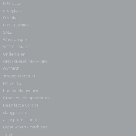
MANGELS
droogkast
Ozonkast
DRY-CLEANING
SALE !
Wastransport
WET-CLEANING
Onderdelen
ONDERDELEN MACHINES
OVERIGE
strijkapparatuur1
FINISHING
handdoekenvouwer
Grootkeuken apparatuur
Desinfectie Corona
slangpilaren
asko professional
Lapauw part / machines
Tolon