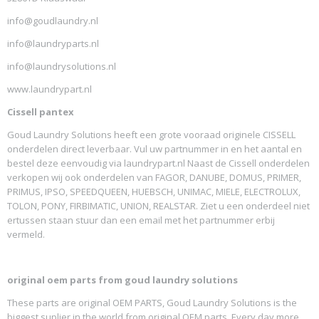
info@goudlaundry.nl
info@laundryparts.nl
info@laundrysolutions.nl
www.laundrypart.nl
Cissell pantex
Goud Laundry Solutions heeft een grote vooraad originele CISSELL
onderdelen direct leverbaar. Vul uw partnummer in en het aantal en
bestel deze eenvoudig via laundrypart.nl Naast de Cissell onderdelen
verkopen wij ook onderdelen van FAGOR, DANUBE, DOMUS, PRIMER,
PRIMUS, IPSO, SPEEDQUEEN, HUEBSCH, UNIMAC, MIELE, ELECTROLUX,
TOLON, PONY, FIRBIMATIC, UNION, REALSTAR. Ziet u een onderdeel niet
ertussen staan stuur dan een email met het partnummer erbij
vermeld.
original oem parts from goud laundry solutions
These parts are original OEM PARTS, Goud Laundry Solutions is the
biggest suplier in the world from original OEM parts. Every day more