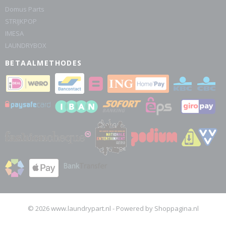
Domus Parts
STRIJKPOP
IMESA
LAUNDRYBOX
BETAALMETHODES
© 2026 www.laundrypart.nl - Powered by Shoppagina.nl