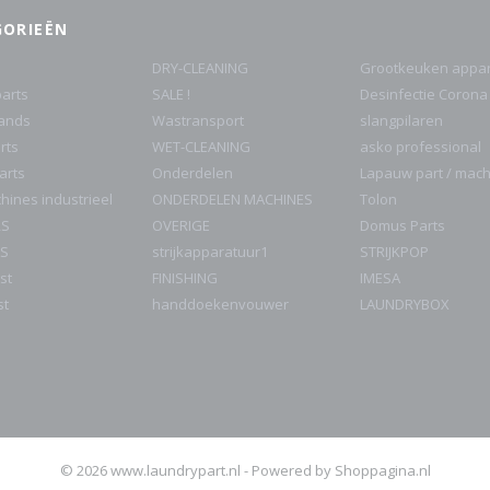
GORIEËN
DRY-CLEANING
Grootkeuken appar
arts
SALE !
Desinfectie Corona
rands
Wastransport
slangpilaren
rts
WET-CLEANING
asko professional
parts
Onderdelen
Lapauw part / mac
ines industrieel
ONDERDELEN MACHINES
Tolon
RS
OVERIGE
Domus Parts
S
strijkapparatuur1
STRIJKPOP
st
FINISHING
IMESA
st
handdoekenvouwer
LAUNDRYBOX
© 2026 www.laundrypart.nl - Powered by Shoppagina.nl