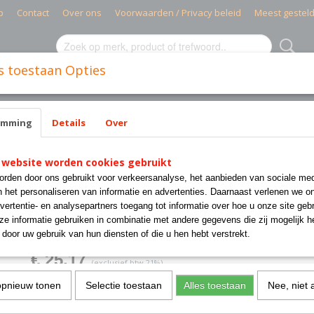
p
Contact
Over ons
Voorwaarden / Privacy beleid
Meest gestel
s toestaan Opties
MIELE PARTS
CISSELL PARTS
WASMACHINES INDUSTR
emming
Details
Over
er GASKET DOOR RING 120/170 50/75
 website worden cookies gebruikt
Unimac #44008201P Drye
rden door ons gebruikt voor verkeersanalyse, het aanbieden van sociale med
GASKET DOOR RING 120/
n het personaliseren van informatie en advertenties. Daarnaast verlenen we o
vertentie- en analysepartners toegang tot informatie over hoe u onze site gebru
50/75
e informatie gebruiken in combinatie met andere gegevens die zij mogelijk 
door uw gebruik van hun diensten of die u hen hebt verstrekt.
€ 25,17
(exclusief btw 21%)
✓
Op voorraad
opnieuw tonen
Selectie toestaan
Alles toestaan
Nee, niet 
Aantal