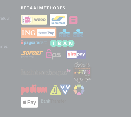
BETAALMETHODES
atuur
hines