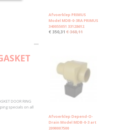
Afvoerklep PRIMUS
Model MDB-0-3RA PRIMUS
340055051 33128612
€ 350,31
€ 368,11
 GASKET
 GASKET DOOR RING
ping specials on all
Afvoerklep Depend-O-
Drain Model MDB-0-3 art
2090007500