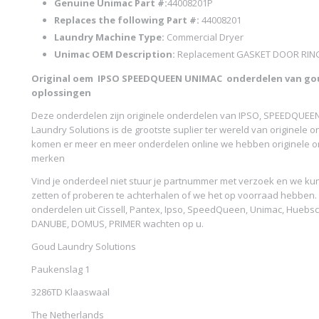
Genuine Unimac Part #:
44008201P
Replaces the following Part #:
44008201
Laundry Machine Type:
Commercial Dryer
Unimac OEM Description:
Replacement GASKET DOOR RING
Original oem
IPSO SPEEDQUEEN UNIMAC
onderdelen van gou
oplossingen
Deze onderdelen zijn originele onderdelen van IPSO, SPEEDQUEE
Laundry Solutions is de grootste suplier ter wereld van originele 
komen er meer en meer onderdelen online we hebben originele on
merken
Vind je onderdeel niet stuur je partnummer met verzoek en we kun
zetten of proberen te achterhalen of we het op voorraad hebben
onderdelen uit Cissell, Pantex, Ipso, SpeedQueen, Unimac, Huebsc
DANUBE, DOMUS, PRIMER wachten op u.
Goud Laundry Solutions
Paukenslag 1
3286TD Klaaswaal
The Netherlands