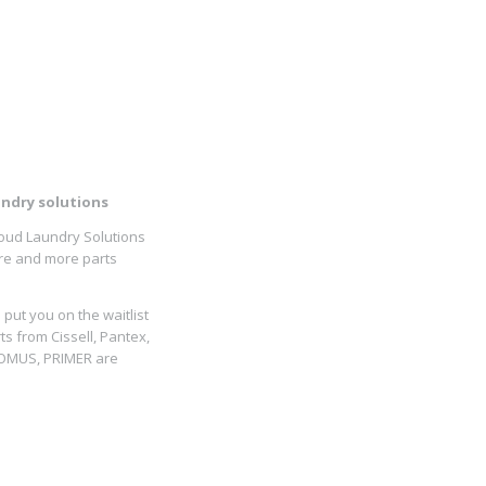
ndry solutions
oud Laundry Solutions
more and more parts
put you on the waitlist
ts from Cissell, Pantex,
DOMUS, PRIMER are