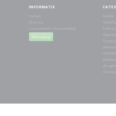
INFORMATIE
CATE
Contact
FAGOR
Over ons
FAGOR p
Voorwaarden / Privacy beleid
Parts b
Miele pa
Herroeping
Cissell 
Wasmach
DROGE
MANGEL
droogka
Ozonka