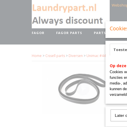
Websho
Cookie
FAGOR
FAGOR PARTS
PARTS BRANDS
Toest
Home
>
Cissell parts
>
Diversen
>
Unimac #44008201P Dry
Op deze
Cookies wo
functies e
media-, ad
kunnen dez
verzameld 
Later 