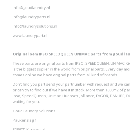
info@goudlaundry.nl
info@laundryparts.nl
info@laundrysolutions.nl
www.laundrypart.nl
Original oem IPSO SPEEDQUEEN UNIMAC parts from goud lau
These parts are original parts from IPSO, SPEEDQUEEN, UNIMAC, G
is the biggest suplier in the world from original parts. Every day 
comes online we have original parts from all kind of brands
Don’t find you part send your partnumber with request and we can 
or can try to find out if we have it in stock. More then 1000m2 of par
Ipso, SpeedQueen, Unimac, Huebsch , Alliance, FAGOR, DANUBE, 
waiting for you.
Goud Laundry Solutions
Paukenslag 1
3286TD Klaaswaal