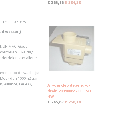
€ 365,16
€ 384,38
 120/170 50/75
d wasserij
N, UNIMAC, Goud
onderdelen. Elke dag
derdelen van allerlei
nen je op de wachtlijst
. Meer dan 1000m2 aan
h, Alliance, FAGOR,
Afvoerklep depend-o-
drain 209/00051/00 IPSO
HW
€ 245,67
€ 258,14