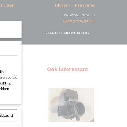
de vragen
Inloggen
Registreren
UW WINKELWAGEN
Geen producten
(0)
IEEL
+
SEARCH PARTNUMBERS
r
Ook interessant
ia-
170
nze sociale
ikt. Zij
hebben
akkoord