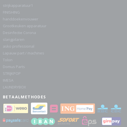
strijkapparatuur1
FINISHING
handdoekenvouwer
Grootkeuken apparatuur
Desinfectie Corona
slangpilaren
asko professional
Lapauw part / machines
Tolon
Domus Parts
STRIJKPOP
IMESA
LAUNDRYBOX
BETAALMETHODES