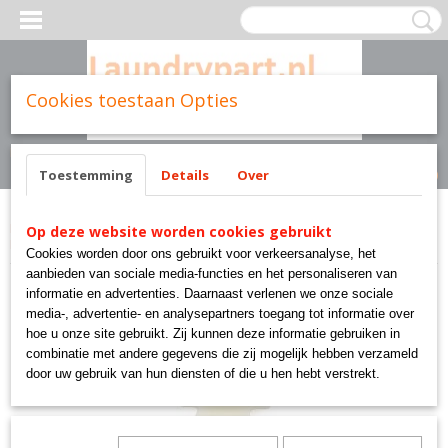
Cookies toestaan Opties
Inloggen
Registreren
UW WINKELWAGEN
Geen producten
(0)
Toestemming
Details
Over
Home
>
Cissell parts
>
Diversen
>
m401366p SPROCKET 11 TEETH TW 623-3
Op deze website worden cookies gebruikt
PKG
Cookies worden door ons gebruikt voor verkeersanalyse, het
aanbieden van sociale media-functies en het personaliseren van
informatie en advertenties. Daarnaast verlenen we onze sociale
media-, advertentie- en analysepartners toegang tot informatie over
hoe u onze site gebruikt. Zij kunnen deze informatie gebruiken in
combinatie met andere gegevens die zij mogelijk hebben verzameld
door uw gebruik van hun diensten of die u hen hebt verstrekt.