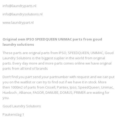
info@laundryparts.nl
info@laundrysolutions.nl
www.laundrypart.nl
Original oem IPSO SPEEDQUEEN UNIMAC parts from goud
laundry solutions
These parts are original parts from IPSO, SPEEDQUEEN, UNIMAC, Goud
Laundry Solutions is the biggest suplier in the world from original
parts. Every day more and more parts comes online we have original
parts from all kind of brands
Don’t find you part send your partnumber with request and we can put
you on the waitlist or can try to find out if we have it in stock. More
then 1000m2 of parts from Cissell, Pantex, Ipso, SpeedQueen, Unimac,
Huebsch , Alliance, FAGOR, DANUBE, DOMUS, PRIMER are waiting for
you.
Goud Laundry Solutions
Paukenslag 1