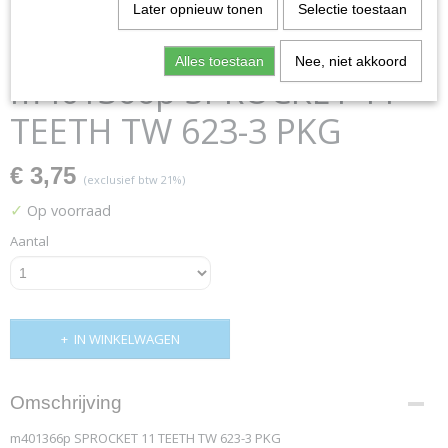
Later opnieuw tonen
Selectie toestaan
Alles toestaan
Nee, niet akkoord
m401366p SPROCKET 11
TEETH TW 623-3 PKG
€ 3,75
(exclusief btw 21%)
✓
Op voorraad
Aantal
IN WINKELWAGEN
Omschrijving
m401366p SPROCKET 11 TEETH TW 623-3 PKG