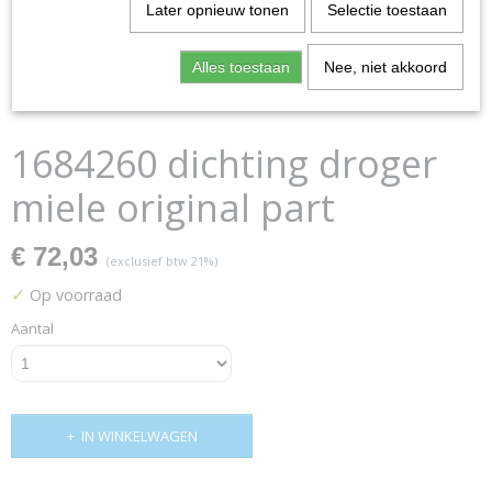
Later opnieuw tonen
Selectie toestaan
Alles toestaan
Nee, niet akkoord
1684260 dichting droger
miele original part
€ 72,03
(exclusief btw 21%)
✓
Op voorraad
Aantal
IN WINKELWAGEN