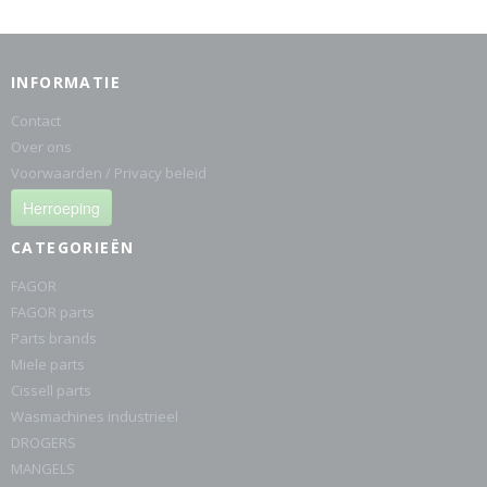
INFORMATIE
Contact
Over ons
Voorwaarden / Privacy beleid
Herroeping
CATEGORIEËN
FAGOR
FAGOR parts
Parts brands
Miele parts
Cissell parts
Wasmachines industrieel
DROGERS
MANGELS