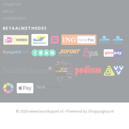
STRIJKPOP
IMESA
LAUNDRYBOX
BETAALMETHODES
© 2026 www.laundrypart.nl - Powered by Shoppagina.nl