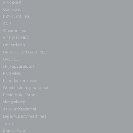
droogkast
Ozonkast
DRY-CLEANING
SALE !
Wastransport
WET-CLEANING
Onderdelen
ONDERDELEN MACHINES
OVERIGE
strijkapparatuur1
FINISHING
handdoekenvouwer
Grootkeuken apparatuur
Desinfectie Corona
slangpilaren
asko professional
Lapauw part / machines
Tolon
Domus Parts