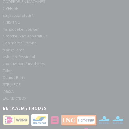
ONDERDELEN MACHINES
OVERIGE
strijkapparatuur1
FINISHING
handdoekenvouwer
Grootkeuken apparatuur
Desinfectie Corona
slangpilaren
asko professional
Lapauw part / machines
Tolon
Domus Parts
STRIJKPOP
IMESA
LAUNDRYBOX
BETAALMETHODES