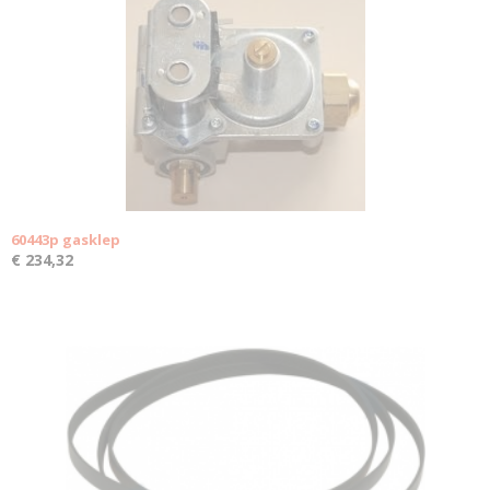
60443p gasklep
€ 234,32