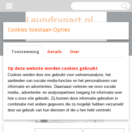
Cookies toestaan Opties
Inloggen
Registreren
UW WINKELWAGEN
Geen producten
(0)
Toestemming
Details
Over
Home
>
Onderdelen
>
ONDERDELEN DROGERS
>
70483201p
Op deze website worden cookies gebruikt
ontstekingsunit droger 24volt
Cookies worden door ons gebruikt voor verkeersanalyse, het
aanbieden van sociale media-functies en het personaliseren van
informatie en advertenties. Daarnaast verlenen we onze sociale
media-, advertentie- en analysepartners toegang tot informatie over
hoe u onze site gebruikt. Zij kunnen deze informatie gebruiken in
combinatie met andere gegevens die zij mogelijk hebben verzameld
door uw gebruik van hun diensten of die u hen hebt verstrekt.