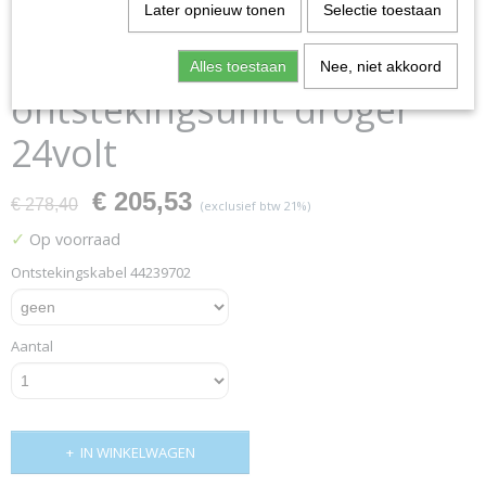
Later opnieuw tonen
Selectie toestaan
70483201p
Alles toestaan
Nee, niet akkoord
ontstekingsunit droger
24volt
€ 205,53
€ 278,40
(exclusief btw 21%)
✓
Op voorraad
Ontstekingskabel 44239702
Aantal
IN WINKELWAGEN