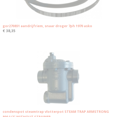
gor270851 aandrijfriem, snaar droger 7ph 1970 asko
€ 38,35
condenspot steamtrap vlotterpot STEAM TRAP ARMSTRONG
800 1/2" WITHOUT STRAINER