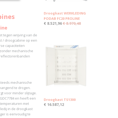
Droogkast WERKLEDING
bines
PODAB FC20 PROLINE
€ 8.521,96
€ 8.970,48
ine
et tegen wrijving van de
st / droogcabine op een
se capaciteiten
t zonder mechanische
 reflectorenbanden
er steeds mechanische
 hangend te drogen.
gt voor minder slijtage.
e GDC7784 en heeft een
Droogkast TS1300
3 temperaturen met
€ 16.587,12
edij in de droogkast
er is eenvoudig te