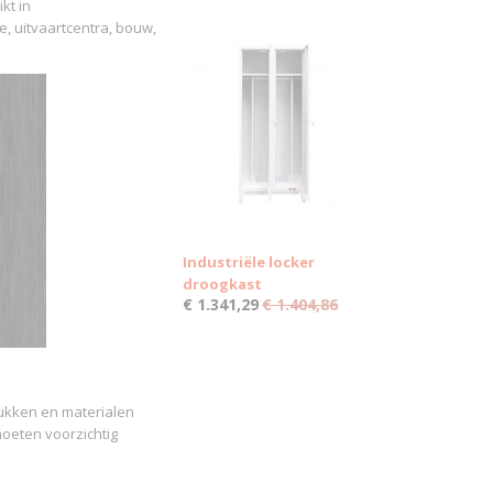
kt in
e, uitvaartcentra, bouw,
Industriële locker
droogkast
€ 1.341,29
€ 1.404,86
stukken en materialen
moeten voorzichtig