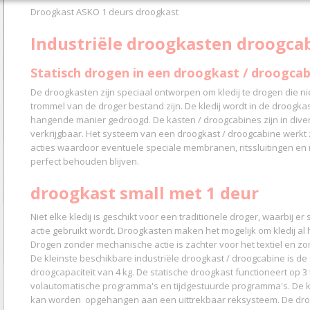
Droogkast ASKO 1 deurs droogkast
Industriële droogkasten droogca
Statisch drogen in een droogkast / droogcab
De droogkasten zijn speciaal ontworpen om kledij te drogen die ni
trommel van de droger bestand zijn. De kledij wordt in de droogka
hangende manier gedroogd. De kasten / droogcabines zijn in diver
verkrijgbaar. Het systeem van een droogkast / droogcabine werk
acties waardoor eventuele speciale membranen, ritssluitingen en
perfect behouden blijven.
droogkast small met 1 deur
Niet elke kledij is geschikt voor een traditionele droger, waarbij 
actie gebruikt wordt. Droogkasten maken het mogelijk om kledij al
Drogen zonder mechanische actie is zachter voor het textiel en zor
De kleinste beschikbare industriële droogkast / droogcabine is d
droogcapaciteit van 4 kg. De statische droogkast functioneert op 
volautomatische programma's en tijdgestuurde programma's. De kl
kan worden opgehangen aan een uittrekbaar reksysteem. De drog