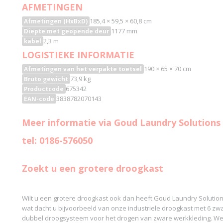
AFMETINGEN
185,4 × 59,5 × 60,8 cm
Afmetingen (HxBxD)
1177 mm
Diepte met geopende deur
2,3 m
kabel
LOGISTIEKE INFORMATIE
190 × 65 × 70 cm
Afmetingen van het verpakte toetsel
73,9 kg
Bruto gewicht
675342
Productcode
3838782070143
EAN-code
Meer informatie via Goud Laundry Solutions
tel: 0186-576050
Zoekt u een grotere droogkast
Wilt u een grotere droogkast ook dan heeft Goud Laundry Solution
wat dacht u bijvoorbeeld van onze industriele droogkast met 6 z
dubbel droogsysteem voor het drogen van zware werkkleding. Wer