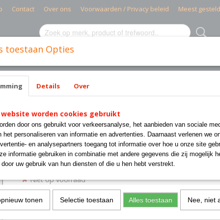
p
Contact
Over ons
Voorwaarden / Privacy beleid
Meest gestel
s toestaan Opties
MIELE PARTS
CISSELL PARTS
WASMACHINES INDUSTR
emming
Details
Over
KO 1 deurs droogkast
 website worden cookies gebruikt
Droogkast ASKO 1 deurs
rden door ons gebruikt voor verkeersanalyse, het aanbieden van sociale med
droogkast
n het personaliseren van informatie en advertenties. Daarnaast verlenen we o
vertentie- en analysepartners toegang tot informatie over hoe u onze site gebru
e informatie gebruiken in combinatie met andere gegevens die zij mogelijk 
€ 1.745,03
door uw gebruik van hun diensten of die u hen hebt verstrekt.
(exclusief btw 21%)
✘
Niet op voorraad
opnieuw tonen
Selectie toestaan
Alles toestaan
Nee, niet 
Omschrijving