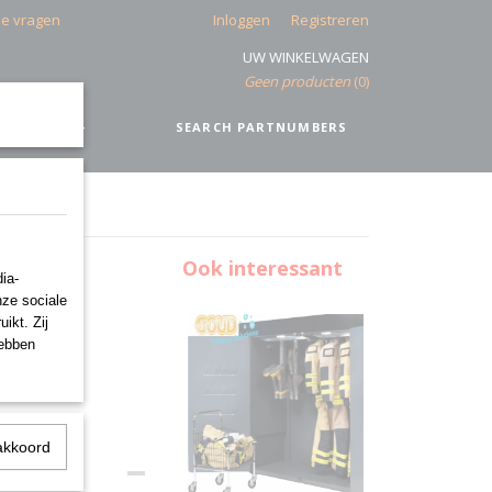
de vragen
Inloggen
Registreren
UW WINKELWAGEN
Geen producten
(0)
IEEL
+
SEARCH PARTNUMBERS
Ook interessant
ia-
nze sociale
ikt. Zij
hebben
akkoord