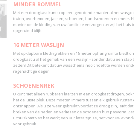
MINDER ROMMEL
Met een droogkast kunt u op een geordende manier al het wasgo
truien, overhemden, jassen, schoenen, handschoenen en meer. He
manier om de kleding van uw familie te verzorgen terwijl het huis 
opgeruimd blijft.
16 METER WASLIJN
Met opklapbare kledingrekken en 16 meter ophangruimte biedt on
droogkast u al het gemak van een waslijn - zonder dat u één stap 
zetten! Dit betekent dat uw wasschema nooit hoeft te worden on
regenachtige dagen.
SCHOENENREK
U kunt niet alleen rubberen laarzen in een droogkast drogen, ook
het de juiste plek. Deze moeten immers tussen elk gebruik rusten 
ontsnappen. Als u ze weer gebruikt voordat ze droog zijn, leidt dat u
breken van de naden en verliezen de schoenen hun pasvorm. Zet 
u thuiskomt van het werk; een uur later zijn ze, net voor uw avon
voor gebruik.