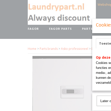
Websho
Cookie
FAGOR
FAGOR PARTS
PARTS BRANDS
Toest
Home
>
Parts brands
>
Asko professioneel
>
Droogkast AS
Op deze
Cookies wo
functies e
media-, ad
kunnen dez
verzameld 
Later 