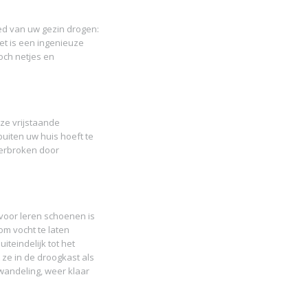
ed van uw gezin drogen:
t is een ingenieuze
toch netjes en
ze vrijstaande
buiten uw huis hoeft te
derbroken door
 voor leren schoenen is
om vocht te laten
iteindelijk tot het
ze in de droogkast als
dwandeling, weer klaar