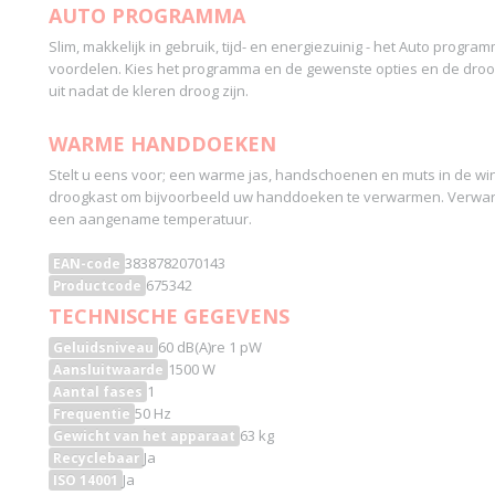
AUTO PROGRAMMA
Slim, makkelijk in gebruik, tijd- en energiezuinig - het Auto progra
voordelen. Kies het programma en de gewenste opties en de droo
uit nadat de kleren droog zijn.
WARME HANDDOEKEN
Stelt u eens voor; een warme jas, handschoenen en muts in de win
droogkast om bijvoorbeeld uw handdoeken te verwarmen. Verwarm 
een aangename temperatuur.
3838782070143
EAN-code
675342
Productcode
TECHNISCHE GEGEVENS
60 dB(A)re 1 pW
Geluidsniveau
1500 W
Aansluitwaarde
1
Aantal fases
50 Hz
Frequentie
63 kg
Gewicht van het apparaat
Ja
Recyclebaar
Ja
ISO 14001