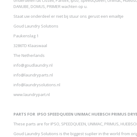
onderdelen uit Cissell, Pantex, Ipso, SpeedQueen, Unimac, Huebsc
DANUBE, DOMUS, PRIMER wachten op u.
Staat uw onderdeel er niet bij stuur ons gerust een emailtje
Goud Laundry Solutions
Paukenslag 1
3286TD Klaaswaal
The Netherlands
info@goudlaundry.nl
info@laundryparts.nl
info@laundrysolutions.nl
www.laundrypart.nl
PARTS FOR IPSO SPEEDQUEEN UNIMAC HUEBSCH PRIMUS DRY
These parts are for IPSO, SPEEDQUEEN, UNIMAC, PRIMUS, HUEBSC
Goud Laundry Solutions is the biggest suplier in the world from ori