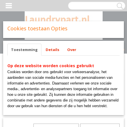
Cookies toestaan Opties
Inloggen
Registreren
UW WINKELWAGEN
Geen producten
(0)
Toestemming
Details
Over
Home
>
Parts brands
>
Cissell
>
SC370 HOSE, TEFLON-STEAM TUNNEL
Op deze website worden cookies gebruikt
Cookies worden door ons gebruikt voor verkeersanalyse, het
aanbieden van sociale media-functies en het personaliseren van
informatie en advertenties. Daarnaast verlenen we onze sociale
media-, advertentie- en analysepartners toegang tot informatie over
hoe u onze site gebruikt. Zij kunnen deze informatie gebruiken in
combinatie met andere gegevens die zij mogelijk hebben verzameld
door uw gebruik van hun diensten of die u hen hebt verstrekt.