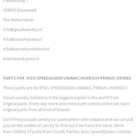
Paukenslag 1
3286TD Klaaswaal
The Netherlands
info@goudlaundry.nl
info@laundryparts.nl
info@laundrysolutions.nl
www.laundrypart.nl
PARTS FOR IPSO SPEEDQUEEN UNIMAC HUEBSCH PRIMUS DRYERS
These parts are for IPSO, SPEEDQUEEN, UNIMAC, PRIMUS, HUEBSCH.
Goud Laundry Solutions is the biggest suplier in the world from
original parts. Every day more and more parts comes online we have
original parts from all kind of brands
Don’t find you part send your partnumber with request and we can put
you on the waitlist or can try to find out if we have it in stock. More
then 1000m2 of parts from Cissell, Pantex, Ipso, SpeedQueen, Unimac,