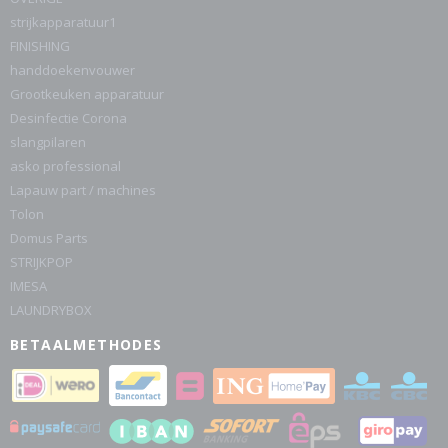
strijkapparatuur1
FINISHING
handdoekenvouwer
Grootkeuken apparatuur
Desinfectie Corona
slangpilaren
asko professional
Lapauw part / machines
Tolon
Domus Parts
STRIJKPOP
IMESA
LAUNDRYBOX
BETAALMETHODES