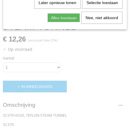
Later opnieuw tonen
Selectie toestaan
SC370 HOSE, TEFLON-
Alles toestaan
Nee, niet akkoord
STEAM TUNNEL
€ 12,26
(exclusief btw 21%)
✓
Op voorraad
Aantal
IN WINKELWAGEN
Omschrijving
SC370 HOSE, TEFLON-STEAM TUNNEL
SC370