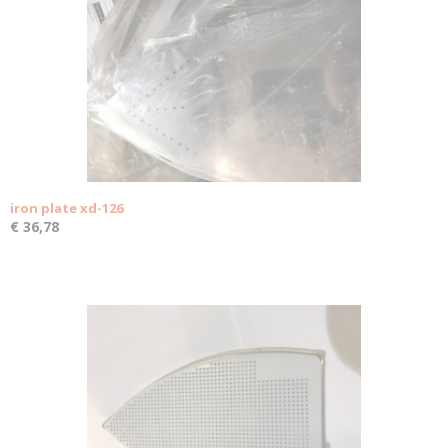
iron plate xd-126
€ 36,78