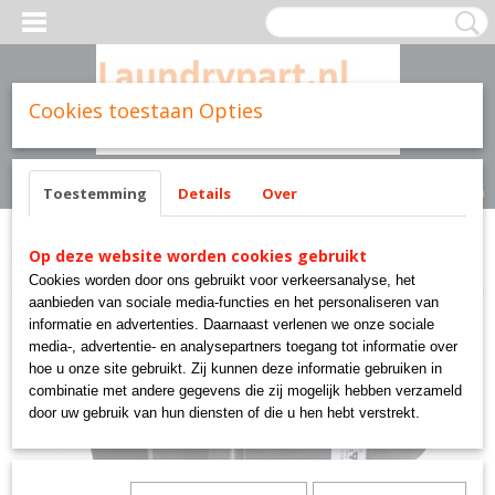
Cookies toestaan Opties
Inloggen
Registreren
UW WINKELWAGEN
Geen producten
(0)
Toestemming
Details
Over
Home
>
Parts brands
>
Danube
>
12137690 drainvalve 75mm fagor
Op deze website worden cookies gebruikt
danube domus primer 11- 45kg
Cookies worden door ons gebruikt voor verkeersanalyse, het
aanbieden van sociale media-functies en het personaliseren van
informatie en advertenties. Daarnaast verlenen we onze sociale
media-, advertentie- en analysepartners toegang tot informatie over
hoe u onze site gebruikt. Zij kunnen deze informatie gebruiken in
combinatie met andere gegevens die zij mogelijk hebben verzameld
door uw gebruik van hun diensten of die u hen hebt verstrekt.