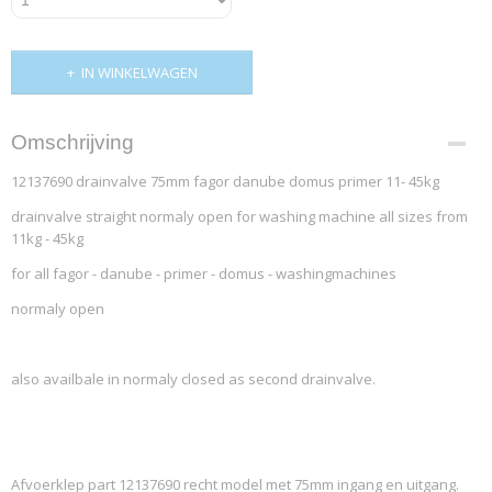
IN WINKELWAGEN
Omschrijving
12137690 drainvalve 75mm fagor danube domus primer 11- 45kg
drainvalve straight normaly open for washing machine all sizes from
11kg - 45kg
for all fagor - danube - primer - domus - washingmachines
normaly open
also availbale in normaly closed as second drainvalve.
Afvoerklep part 12137690 recht model met 75mm ingang en uitgang.