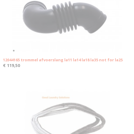
12044165 trommel afvoerslang la11 la14 la18 la35 not for la25
€ 119,50