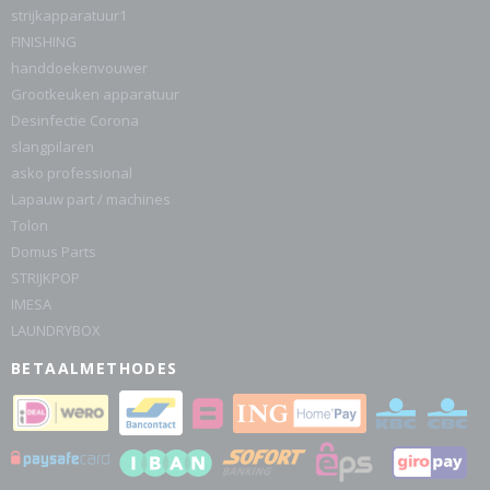
strijkapparatuur1
FINISHING
handdoekenvouwer
Grootkeuken apparatuur
Desinfectie Corona
slangpilaren
asko professional
Lapauw part / machines
Tolon
Domus Parts
STRIJKPOP
IMESA
LAUNDRYBOX
BETAALMETHODES