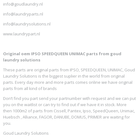
info@goudlaundry.nl
info@laundryparts.nl
info@laundrysolutions.nl
www.laundrypart.nl
Original oem IPSO SPEEDQUEEN UNIMAC parts from goud
laundry solutions
These parts are original parts from IPSO, SPEEDQUEEN, UNIMAC, Goud
Laundry Solutions is the biggest suplier in the world from original
parts. Every day more and more parts comes online we have original
parts from all kind of brands
Don’t find you part send your partnumber with request and we can put
you on the waitlist or can try to find out if we have it in stock. More
then 1000m2 of parts from Cissell, Pantex, Ipso, SpeedQueen, Unimac,
Huebsch , Alliance, FAGOR, DANUBE, DOMUS, PRIMER are waiting for
you.
Goud Laundry Solutions