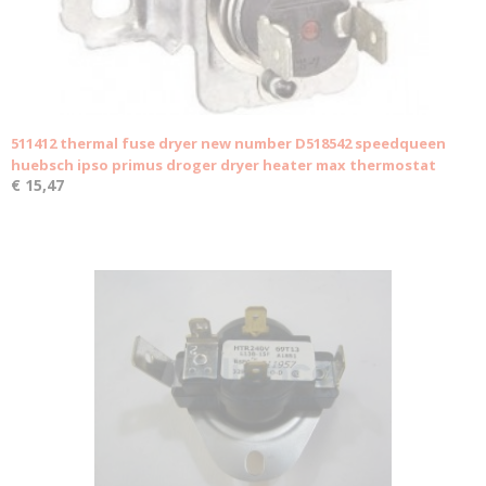
511412 thermal fuse dryer new number D518542 speedqueen
huebsch ipso primus droger dryer heater max thermostat
€ 15,47