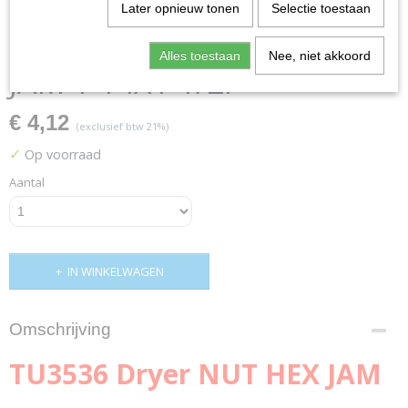
Later opnieuw tonen
Selectie toestaan
TU3536 Dryer NUT HEX
Alles toestaan
Nee, niet akkoord
JAM 1-14X1-1/2F
€ 4,12
(exclusief btw 21%)
✓
Op voorraad
Aantal
IN WINKELWAGEN
Omschrijving
TU3536 Dryer NUT HEX JAM