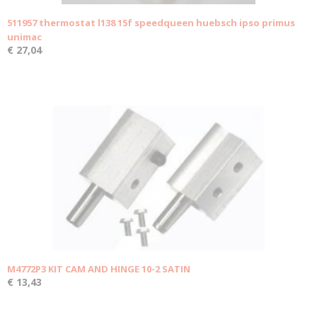
511957 thermostat l138 15f speedqueen huebsch ipso primus
unimac
€ 27,04
M4772P3 KIT CAM AND HINGE 10-2 SATIN
€ 13,43