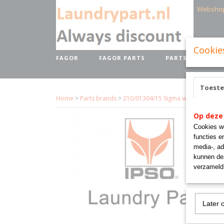
Websho
Cookie
FAGOR
FAGOR PARTS
PARTS BRANDS
Toest
Home
>
Parts brands
>
210/01304/15 Sigma wiring loom fre
Op deze
Cookies wo
functies e
media-, ad
kunnen dez
verzameld 
Later 