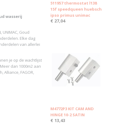
511957 thermostat l138
15f speedqueen huebsch
ipso primus unimac
d wasserij
€ 27,04
N, UNIMAC, Goud
onderdelen. Elke dag
derdelen van allerlei
nen je op de wachtlijst
. Meer dan 1000m2 aan
h, Alliance, FAGOR,
M4772P3 KIT CAM AND
HINGE 10-2 SATIN
€ 13,43