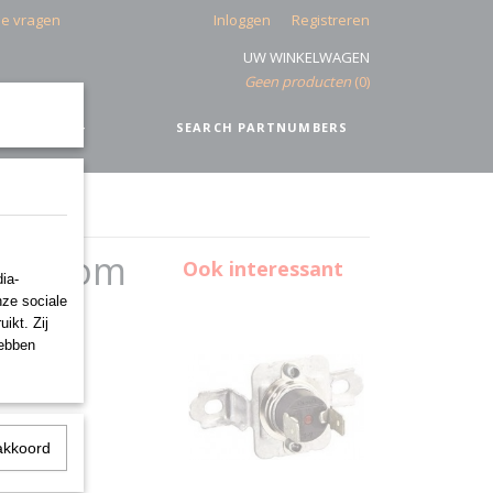
de vragen
Inloggen
Registreren
UW WINKELWAGEN
Geen producten
(0)
IEEL
+
SEARCH PARTNUMBERS
ng loom
Ook interessant
ia-
nze sociale
ikt. Zij
hebben
akkoord