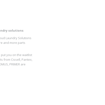
ndry solutions
oud Laundry Solutions
more and more parts
put you on the waitlist
ts from Cissell, Pantex,
DOMUS, PRIMER are