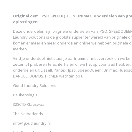
Original oem
IPSO SPEEDQUEEN UNIMAC
onderdelen van gou
oplossingen
Deze onderdelen zijn originele onderdelen van IPSO, SPEEDQUEE
Laundry Solutions is de grootste suplier ter wereld van originele 
komen er meer en meer onderdelen online we hebben originele on
merken
Vind je onderdeel niet stuur je partnummer met verzoek en we kun
zetten of proberen te achterhalen of we het op voorraad hebben
onderdelen uit Cissell, Pantex, Ipso, SpeedQueen, Unimac, Huebsc
DANUBE, DOMUS, PRIMER wachten op u.
Goud Laundry Solutions
Paukenslag 1
3286TD Klaaswaal
The Netherlands
info@goudlaundry.nl