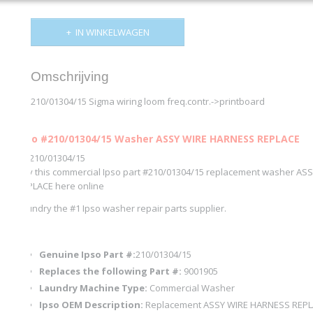
IN WINKELWAGEN
Omschrijving
210/01304/15 Sigma wiring loom freq.contr.->printboard
Ipso #210/01304/15 Washer ASSY WIRE HARNESS REPLACE
AL-210/01304/15
Buy this commercial Ipso part #210/01304/15 replacement washer A
REPLACE here online
Laundry the #1 Ipso washer repair parts supplier.
Genuine Ipso Part #:
210/01304/15
Replaces the following Part #:
9001905
Laundry Machine Type:
Commercial Washer
Ipso OEM Description:
Replacement ASSY WIRE HARNESS REP