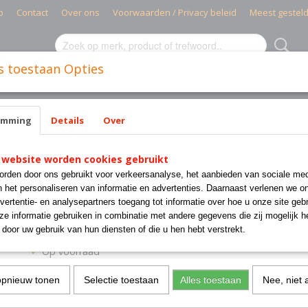
p
Contact
Over ons
Voorwaarden / Privacy beleid
Meest gestel
s toestaan Opties
MIELE PARTS
CISSELL PARTS
WASMACHINES INDUSTR
emming
Details
Over
q.contr.->printboar
 website worden cookies gebruikt
210/01304/15 Sigma wiri
rden door ons gebruikt voor verkeersanalyse, het aanbieden van sociale med
freq.contr.->printboar
n het personaliseren van informatie en advertenties. Daarnaast verlenen we o
vertentie- en analysepartners toegang tot informatie over hoe u onze site gebru
e informatie gebruiken in combinatie met andere gegevens die zij mogelijk 
€ 78,73
door uw gebruik van hun diensten of die u hen hebt verstrekt.
(exclusief btw 21%)
✓
Op voorraad
Aantal
opnieuw tonen
Selectie toestaan
Alles toestaan
Nee, niet 