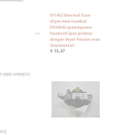
511412 thermal fuse
dryer new number
D518542 speedqueen
huebsch ipso primus
droger dryer heater max
thermostat
€ 15,47
SSY WIRE HARNESS
LACE