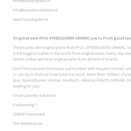
info@laundryparts.nl
info@laundrysolutions.nl
www.laundrypart.nl
Original oem IPSO SPEEDQUEEN UNIMAC parts from goud lau
These parts are original parts from IPSO, SPEEDQUEEN, UNIMAC, G
is the biggest suplier in the world from original parts. Every day 
comes online we have original parts from all kind of brands
Don’t find you part send your partnumber with request and we can 
or can try to find out if we have it in stock. More then 1000m2 of par
Ipso, SpeedQueen, Unimac, Huebsch , Alliance, FAGOR, DANUBE, 
waiting for you.
Goud Laundry Solutions
Paukenslag 1
3286TD Klaaswaal
The Netherlands