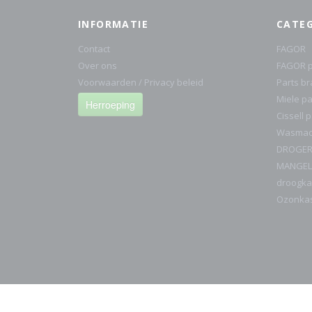
INFORMATIE
CATE
Contact
FAGOR
Over ons
FAGOR p
Voorwaarden / Privacy beleid
Parts b
Miele pa
Herroeping
Cissell 
Wasmach
DROGE
MANGEL
droogka
Ozonka