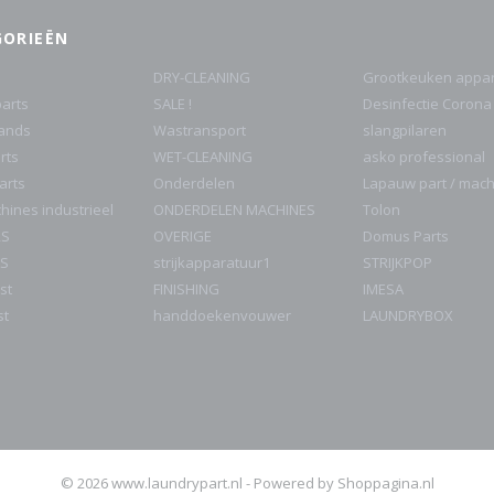
GORIEËN
DRY-CLEANING
Grootkeuken appar
arts
SALE !
Desinfectie Corona
rands
Wastransport
slangpilaren
rts
WET-CLEANING
asko professional
parts
Onderdelen
Lapauw part / mac
ines industrieel
ONDERDELEN MACHINES
Tolon
RS
OVERIGE
Domus Parts
S
strijkapparatuur1
STRIJKPOP
st
FINISHING
IMESA
st
handdoekenvouwer
LAUNDRYBOX
© 2026 www.laundrypart.nl - Powered by Shoppagina.nl