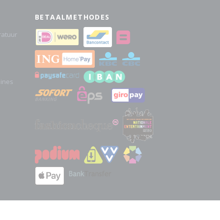
BETAALMETHODES
atuur
hines