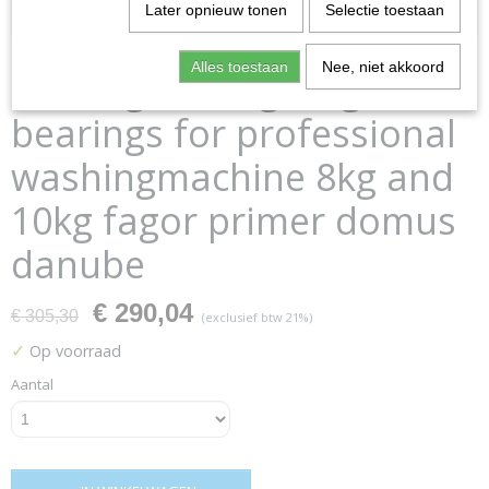
Later opnieuw tonen
Selectie toestaan
Alles toestaan
Nee, niet akkoord
bearing set 8kg10kg
bearings for professional
washingmachine 8kg and
10kg fagor primer domus
danube
€ 290,04
€ 305,30
(exclusief btw 21%)
✓
Op voorraad
Aantal