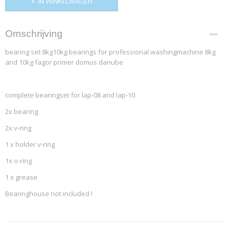
IN WINKELWAGEN
Omschrijving
bearing set 8kg10kg bearings for professional washingmachine 8kg
and 10kg fagor primer domus danube
complete bearingset for lap-08 and lap-10
2x bearing
2x v-ring
1 x holder v-ring
1x o-ring
1 x grease
Bearinghouse not included !