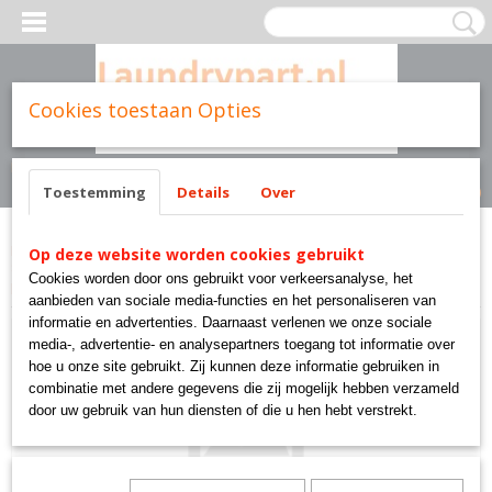
Cookies toestaan Opties
Inloggen
Registreren
UW WINKELWAGEN
Geen producten
(0)
Toestemming
Details
Over
Home
>
Parts brands
>
Fagor
>
parts FAGOR wasmachines
>
bearing set
Op deze website worden cookies gebruikt
8kg10kg bearings for professional washingmachine 8kg and 10kg fagor
Cookies worden door ons gebruikt voor verkeersanalyse, het
primer domus danube
aanbieden van sociale media-functies en het personaliseren van
informatie en advertenties. Daarnaast verlenen we onze sociale
media-, advertentie- en analysepartners toegang tot informatie over
hoe u onze site gebruikt. Zij kunnen deze informatie gebruiken in
combinatie met andere gegevens die zij mogelijk hebben verzameld
door uw gebruik van hun diensten of die u hen hebt verstrekt.