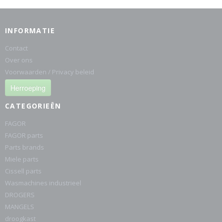
INFORMATIE
Contact
Over ons
Voorwaarden / Privacy beleid
Herroeping
CATEGORIEËN
FAGOR
FAGOR parts
Parts brands
Miele parts
Cissell parts
Wasmachines industrieel
DROGERS
MANGELS
droogkast