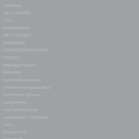
Ozonkast
DRY-CLEANING
SALE !
Wastransport
WET-CLEANING
Onderdelen
ONDERDELEN MACHINES
OVERIGE
strijkapparatuur1
FINISHING
handdoekenvouwer
Grootkeuken apparatuur
Desinfectie Corona
slangpilaren
asko professional
Lapauw part / machines
Tolon
Domus Parts