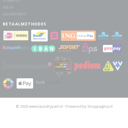
STRIJKPOP
IMESA
LAUNDRYBOX
BETAALMETHODES
© 2026 www.laundrypart.nl - Powered by Shoppagina.nl